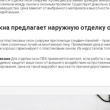
яется отделка окон снаружи. Кроме декоративных функций, внешн
возняков между окном и оконным проемом. Существует довольно
еимущества. Цена зависит от выбранного материала и высотности
ендой вышки.
на предлагает наружную отделку о
ка пластиковых окон снаружи при помощи сэндвич-панелей – пра
твие солнечных лучей на монтажную пену. Приемлемая цена и нем
ли хорошо гармонируют с пластиковым окном. Из недостатков толь
никами
Для отделки окон ПВХ применяется металл, если работа с н
дежно защитит ваше окно от внешнего воздействия на протяжении
ирования. Цена на такой вид работ высока по причине дороговиз