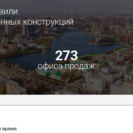
овили
нных конструкций
273
офиса продаж
е время